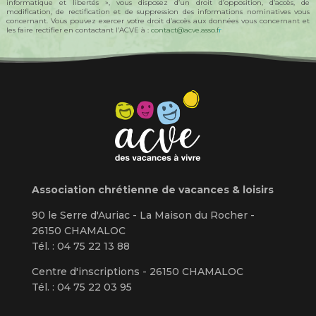
informatique et libertés », vous disposez d’un droit d’opposition, d’accès, de
modification, de rectification et de suppression des informations nominatives vous
concernant. Vous pouvez exercer votre droit d’accès aux données vous concernant et
les faire rectifier en contactant l’ACVE à :
contact@acve.asso.f
r
Association chrétienne de vacances & loisirs
90 le Serre d'Auriac - La Maison du Rocher -
26150 CHAMALOC
Tél. : 04 75 22 13 88
Centre d'inscriptions - 26150 CHAMALOC
Tél. : 04 75 22 03 95