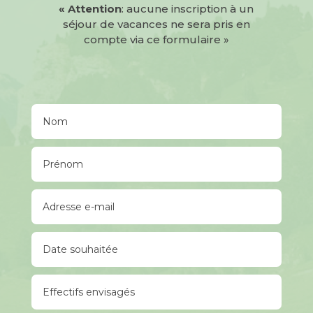
« Attention
: aucune inscription à un
séjour de vacances
ne sera pris en
compte via ce formulaire »