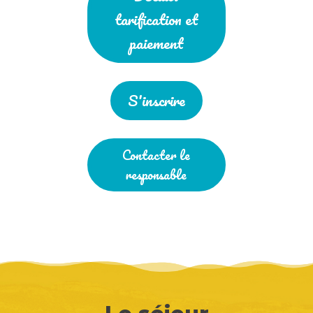
tarification et
paiement
S'inscrire
Contacter le
responsable