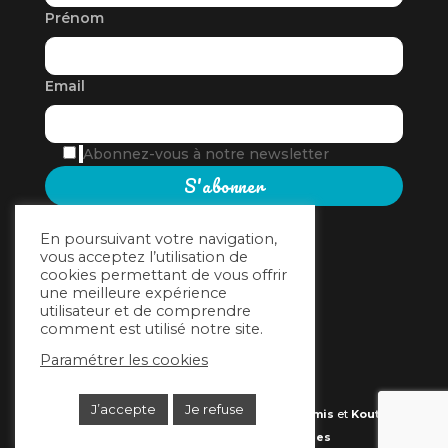
Prénom
Email
Abonnez-vous à notre newsletter
En poursuivant votre navigation,
vous acceptez l’utilisation de
cookies permettant de vous offrir
une meilleure expérience
utilisateur et de comprendre
comment est utilisé notre site.
Accès intranet
Paramétrer les cookies
J’accepte
Je refuse
© 2022 – ACVE - Site réalisé par
StudioDynamis
et
Kouta
Services
-
CGU & Mentions légales